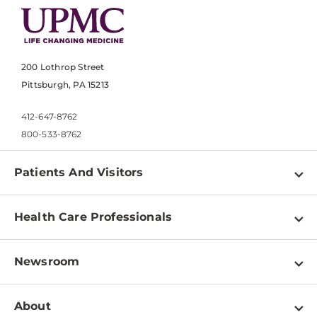
200 Lothrop Street
Pittsburgh, PA 15213
412-647-8762
800-533-8762
Patients And Visitors
Find a Doctor
Health Care Professionals
Locations
Physician Information
Pay a Bill
Newsroom
Resources
Patient & Visitor Resources
Newsroom Home
Education & Training
About
Disabilities Resource Center